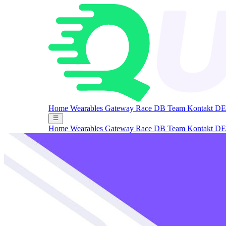
Home
Wearables Gateway
Race DB
Team
Kontakt
DE
Home
Wearables Gateway
Race DB
Team
Kontakt
DE